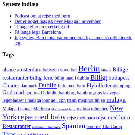
Seneste indlæg
Podcast om at rejse med børn
Der er noget magisk over Malaga i november
Tilbage efter en mærkelig tid
Få lange løg i Barcelona
Jeg syntes, Barcelona var en nederen by – men så reflekterede
jeg.
Tags
Berlin
alsace
amsterdam
Billige
babyzen yoyo
bar
bilferie
Billigt
restauranter
billig ferie
budapest
billig mad i dublin
Dublin
Charter
Flybilletter
danmark
ferie med barn
glamping
God mad
god mad i dublin
hamborg
hamborg-tips
las vegas
malaga
mad
legepladser i malaga
lounge i cph
maginot linjen
New
Malaga i januar
Mallorca
malmø
münchen
Malmo med born
rejse med baby
York
rejse med børn
rejse med barn
Spanien
Restauranter
tenerife
Tiki Camp
restaurant i budapest
Tips
usa