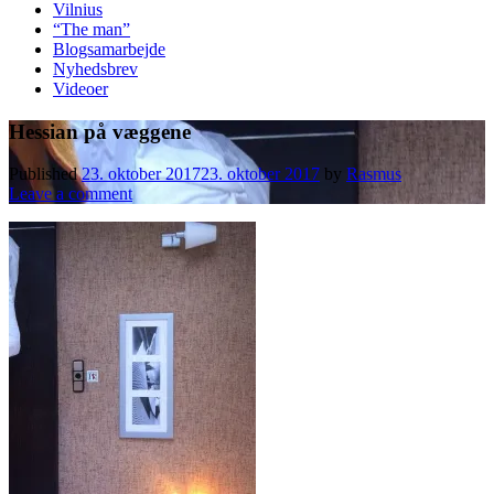
Vilnius
“The man”
Blogsamarbejde
Nyhedsbrev
Videoer
Hessian på væggene
Published
23. oktober 2017
23. oktober 2017
by
Rasmus
Leave a comment