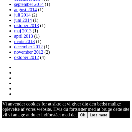
september 2014
(1)
august 2014
(1)
juli 2014
(2)
juni 2014
(1)
oktober 2013
(1)
maj 2013
(1)
april 2013
(1)
marts 2013
(1)
december 2012
(1)
november 2012
(2)
oktober 2012
(4)
Vi anvender cookies for at sikre at vi giver dig den bedst mulige
oplevelse af vores website. Hvis du fortsætter med at bruge dette site
vil vi antage at du er indforstået med det.
Ok
Læs mere