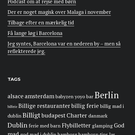
Podcast om at rejse med børn
Der er noget magisk over Malaga i november
Tilbage efter en mærkelig tid
Få lange løg i Barcelona
Jeg syntes, Barcelona var en nederen by – men så
reflekterede jeg.
TAGS
Berlin
alsace
amsterdam
babyzen yoyo
bar
Billige restauranter
billig ferie
billig mad i
bilferie
Billigt
budapest
Charter
dublin
danmark
Dublin
Flybilletter
God
ferie med barn
glamping
mad
god mad i dublin
hamborg
hamborg-tips
las