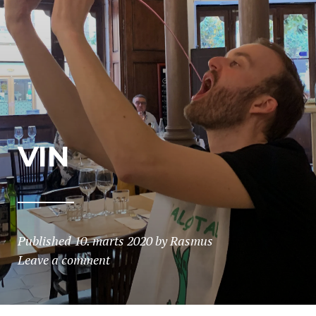
VIN
Published
10. marts 2020
by
Rasmus
Leave a comment