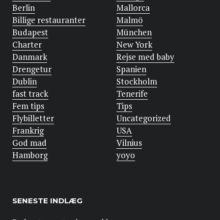
Berlin
Mallorca
Billige restauranter
Malmö
Budapest
München
Charter
New York
Danmark
Rejse med baby
Drengetur
Spanien
Dublin
Stockholm
fast track
Tenerife
Fem tips
Tips
Flybilletter
Uncategorized
Frankrig
USA
God mad
Vilnius
Hamborg
yoyo
SENESTE INDLÆG