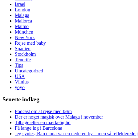
Israel
London
Malaga
Mallorca
Malmö
München
New York
Rejse med baby
Spanien
Stockholm
Tenerife
Tips
Uncategorized
USA
Vilnius
yoyo
Seneste indlæg
Podcast om at rejse med børn
Der er noget magisk over Malaga i november
Tilbage efter en mærkelig tid
Få lange løg i Barcelona
Jeg syntes, Barcelona var en nederen by – men så reflekterede j