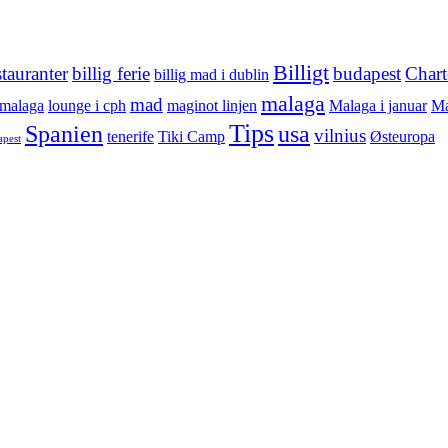
Billigt
stauranter
billig ferie
budapest
Chart
billig mad i dublin
malaga
mad
 malaga
lounge i cph
maginot linjen
Malaga i januar
Ma
Tips
Spanien
usa
vilnius
tenerife
Tiki Camp
Østeuropa
apest