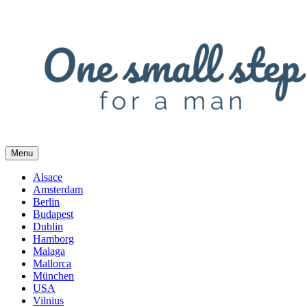
Skip
to
content
Menu
Alsace
Amsterdam
Berlin
Budapest
Dublin
Hamborg
Malaga
Mallorca
München
USA
Vilnius