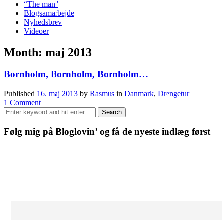
“The man”
Blogsamarbejde
Nyhedsbrev
Videoer
Month: maj 2013
Bornholm, Bornholm, Bornholm…
Published
16. maj 2013
by
Rasmus
in
Danmark
,
Drengetur
1 Comment
Search
Search
for:
Følg mig på Bloglovin’ og få de nyeste indlæg først