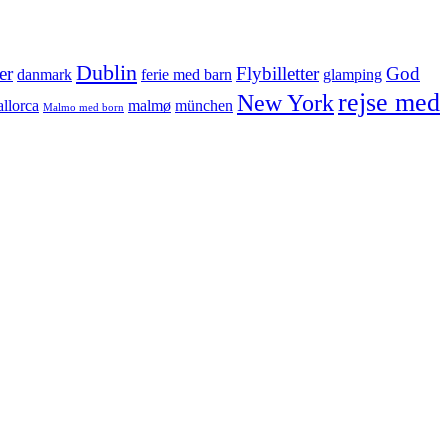
Dublin
er
Flybilletter
God
danmark
ferie med barn
glamping
rejse med
New York
llorca
malmø
münchen
Malmo med born