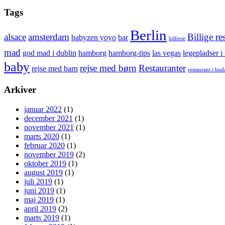
Tags
Berlin
alsace
amsterdam
Billige re
babyzen yoyo
bar
bilferie
mad
god mad i dublin
hamborg
hamborg-tips
las vegas
legepladser i
baby
rejse med børn
Restauranter
rejse med barn
restaurant i bud
Arkiver
januar 2022
(1)
december 2021
(1)
november 2021
(1)
marts 2020
(1)
februar 2020
(1)
november 2019
(2)
oktober 2019
(1)
august 2019
(1)
juli 2019
(1)
juni 2019
(1)
maj 2019
(1)
april 2019
(2)
marts 2019
(1)