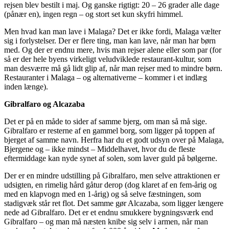
rejsen blev bestilt i maj. Og ganske rigtigt: 20 – 26 grader alle dage
(pånær en), ingen regn – og stort set kun skyfri himmel.
Men hvad kan man lave i Malaga? Det er ikke fordi, Malaga vælter
sig i forlystelser. Der er flere ting, man kan lave, når man har børn
med. Og der er endnu mere, hvis man rejser alene eller som par (for
så er der hele byens virkeligt veludviklede restaurant-kultur, som
man desværre må gå lidt glip af, når man rejser med to mindre børn.
Restauranter i Malaga – og alternativerne – kommer i et indlæg
inden længe).
Gibralfaro og Alcazaba
Det er på en måde to sider af samme bjerg, om man så må sige.
Gibralfaro er resterne af en gammel borg, som ligger på toppen af
bjerget af samme navn. Herfra har du et godt udsyn over på Malaga,
Bjergene og – ikke mindst – Middelhavet, hvor du de fleste
eftermiddage kan nyde synet af solen, som laver guld på bølgerne.
Der er en mindre udstilling på Gibralfaro, men selve attraktionen er
udsigten, en rimelig hård gåtur derop (dog klaret af en fem-årig og
med en klapvogn med en 1-årig) og så selve fæstningen, som
stadigvæk står ret flot. Det samme gør Alcazaba, som ligger længere
nede ad Gibralfaro. Det er et endnu smukkere bygningsværk end
Gibralfaro – og man må næsten knibe sig selv i armen, når man