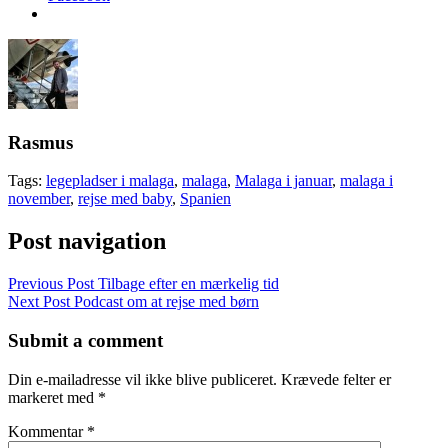
Rasmus
Tags:
legepladser i malaga
,
malaga
,
Malaga i januar
,
malaga i
november
,
rejse med baby
,
Spanien
Post navigation
Previous Post
Tilbage efter en mærkelig tid
Next Post
Podcast om at rejse med børn
Submit a comment
Din e-mailadresse vil ikke blive publiceret.
Krævede felter er
markeret med
*
Kommentar
*