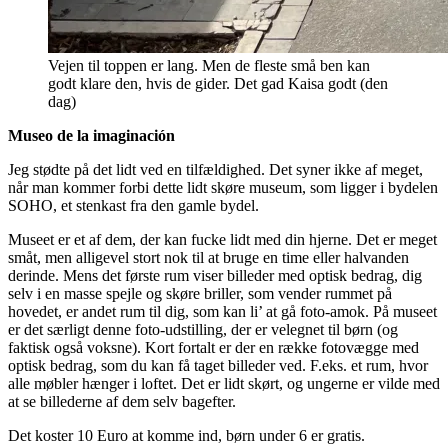
Vejen til toppen er lang. Men de fleste små ben kan
godt klare den, hvis de gider. Det gad Kaisa godt (den
dag)
Museo de la imaginación
Jeg stødte på det lidt ved en tilfældighed. Det syner ikke af meget,
når man kommer forbi dette lidt skøre museum, som ligger i bydelen
SOHO, et stenkast fra den gamle bydel.
Museet er et af dem, der kan fucke lidt med din hjerne. Det er meget
småt, men alligevel stort nok til at bruge en time eller halvanden
derinde. Mens det første rum viser billeder med optisk bedrag, dig
selv i en masse spejle og skøre briller, som vender rummet på
hovedet, er andet rum til dig, som kan li’ at gå foto-amok. På museet
er det særligt denne foto-udstilling, der er velegnet til børn (og
faktisk også voksne). Kort fortalt er der en række fotovægge med
optisk bedrag, som du kan få taget billeder ved. F.eks. et rum, hvor
alle møbler hænger i loftet. Det er lidt skørt, og ungerne er vilde med
at se billederne af dem selv bagefter.
Det koster 10 Euro at komme ind, børn under 6 er gratis.