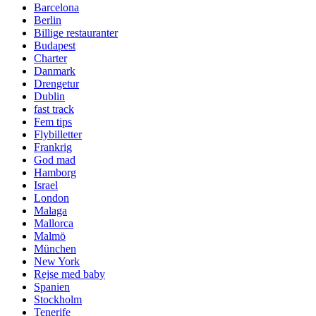
Barcelona
Berlin
Billige restauranter
Budapest
Charter
Danmark
Drengetur
Dublin
fast track
Fem tips
Flybilletter
Frankrig
God mad
Hamborg
Israel
London
Malaga
Mallorca
Malmö
München
New York
Rejse med baby
Spanien
Stockholm
Tenerife