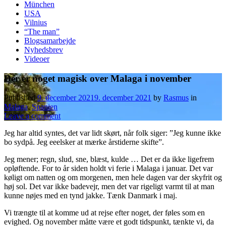
München
USA
Vilnius
“The man”
Blogsamarbejde
Nyhedsbrev
Videoer
Der er noget magisk over Malaga i november
Published
9. december 2021
9. december 2021
by
Rasmus
in
Malaga
,
Spanien
Leave a comment
Jeg har altid syntes, det var lidt skørt, når folk siger: ”Jeg kunne ikke
bo sydpå. Jeg eeelsker at mærke årstiderne skifte”.
Jeg mener; regn, slud, sne, blæst, kulde … Det er da ikke ligefrem
opløftende. For to år siden holdt vi ferie i Malaga i januar. Det var
køligt om natten og om morgenen, men hele dagen var der skyfrit og
høj sol. Det var ikke badevejr, men det var rigeligt varmt til at man
kunne nøjes med en tynd jakke. Tænk Danmark i maj.
Vi trængte til at komme ud at rejse efter noget, der føles som en
evighed. Og november måtte være et godt tidspunkt, tænkte vi, da