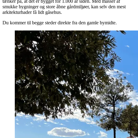
tænker på, at det er bygget for 1.000 år siden. Med masser af
smukke bygninger og store åbne gårdmiljøer, kan selv den mest
arkitekturhader få lidt gåsehus.
Du kommer til begge steder direkte fra den gamle bymidte.