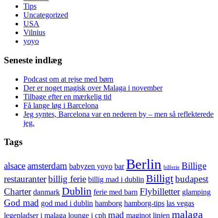
Tips
Uncategorized
USA
Vilnius
yoyo
Seneste indlæg
Podcast om at rejse med børn
Der er noget magisk over Malaga i november
Tilbage efter en mærkelig tid
Få lange løg i Barcelona
Jeg syntes, Barcelona var en nederen by – men så reflekterede
jeg.
Tags
Berlin
alsace
amsterdam
Billige
babyzen yoyo
bar
bilferie
Billigt
restauranter
billig ferie
budapest
billig mad i dublin
Dublin
Charter
Flybilletter
danmark
ferie med barn
glamping
God mad
god mad i dublin
hamborg
hamborg-tips
las vegas
malaga
mad
legepladser i malaga
lounge i cph
maginot linjen