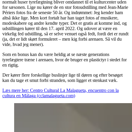
normalt huser tyrefægtning bliver omdannet til et kulturcenter uden
for sæsonen. Lige nu kører de en stor fotoudstilling med Jean-Marie
Périers fotos fra de seneste 50 år. Og indrømmet: Jeg kender ham
altså ikke lige. Men kort fortalt har han taget fotos af musikere,
modeskabere og andre kendte typer. Det er gratis at komme ind, og
udstillingen kører til den 17. april 2022. Og udover at være en
virkelig fed udstilling, så er selve venuet også fedt, fordi det er rundt
(ja, det er lidt skørt formuleret – men kig forbi arenaen. Så vil du
vide, hvad jeg mener).
Som en bonus kan du være heldig at se næste generations
tyrefægtere træne i arenaen, hvor de bruger en plastictyr i stedet for
en rigtig.
Der kører flere forskellige buslinjer lige til døren og efter besøget
kan du tage et smut forbi stranden, som ligger et stenkast væk.
Læs mere her:
Centro Cultural La Malagueta, encuentro con la
cultura en Málaga (cclamalagueta.com)