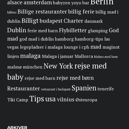
Berlin
alsace
amsterdam
babyzen yoyo
bar
Billige restauranter
billig ferie
billig mad i
bilferie
Billigt
budapest
Charter
dublin
danmark
Dublin
Flybilletter
God
ferie med barn
glamping
mad
god mad i dublin
hamborg
hamborg-tips
las
mad
vegas
legepladser i malaga
lounge i cph
maginot
malaga
linjen
Malaga i januar
Mallorca
Malmo med born
rejse med
New York
malmø
münchen
baby
rejse med børn
rejse med barn
Spanien
Restauranter
tenerife
restaurant i budapest
Tips
usa
vilnius
Tiki Camp
Østeuropa
ARKIVER