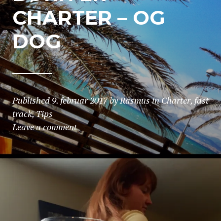
CHARTER – OG
DOG
Published
9. februar 2017
by
Rasmus
in
Charter
,
fast
track
,
Tips
Leave a comment