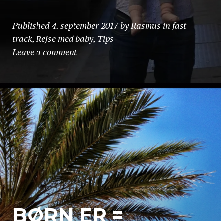
Published
4. september 2017
by
Rasmus
in
fast
track
,
Rejse med baby
,
Tips
Leave a comment
BØRN ER =