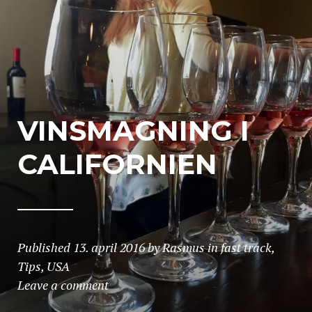
VINSMAGNING I
CALIFORNIEN
Published
13. april 2016
by
Rasmus
in
fast track
,
Tips
,
USA
Leave a comment