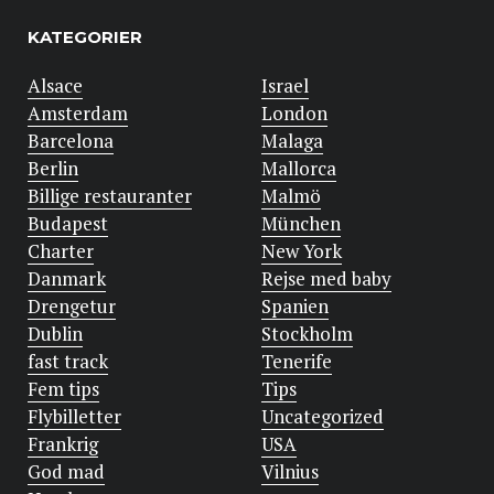
KATEGORIER
Alsace
Israel
Amsterdam
London
Barcelona
Malaga
Berlin
Mallorca
Billige restauranter
Malmö
Budapest
München
Charter
New York
Danmark
Rejse med baby
Drengetur
Spanien
Dublin
Stockholm
fast track
Tenerife
Fem tips
Tips
Flybilletter
Uncategorized
Frankrig
USA
God mad
Vilnius