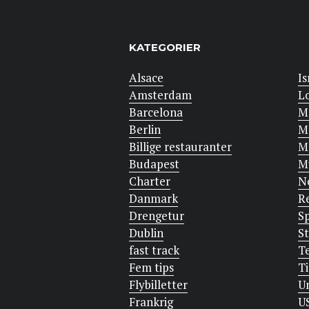
KATEGORIER
Alsace
Is
Amsterdam
L
Barcelona
M
Berlin
M
Billige restauranter
M
Budapest
M
Charter
N
Danmark
R
Drengetur
S
Dublin
S
fast track
T
Fem tips
T
Flybilletter
U
Frankrig
U