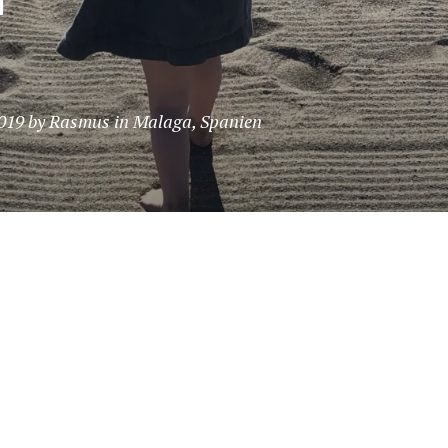
019
by
Rasmus
in
Malaga
,
Spanien