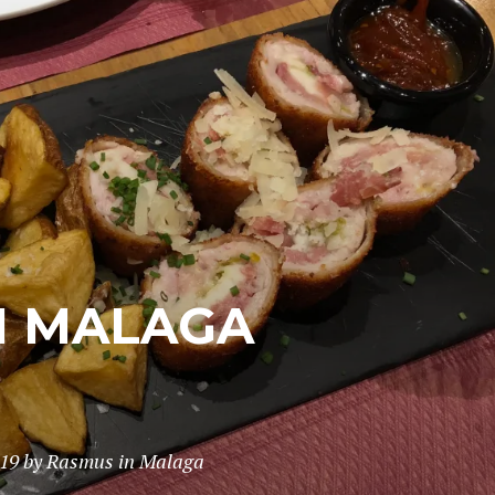
I MALAGA
019
by
Rasmus
in
Malaga