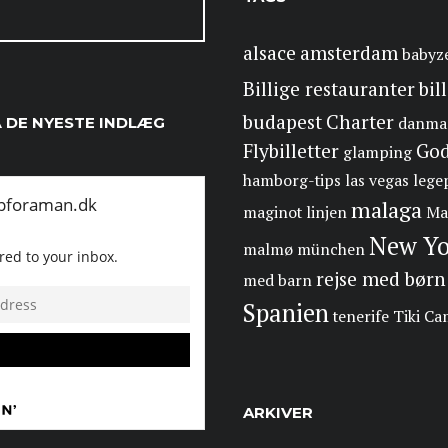
alsace
amsterdam
babyz
Billige restauranter
bil
budapest
Charter
Å DE NYESTE INDLÆG
danma
Flybilletter
Go
glamping
hamborg-tips
las vegas
lege
malaga
maginot linjen
Ma
New Yo
malmø
münchen
rejse med børn
med barn
Spanien
tenerife
Tiki C
ARKIVER