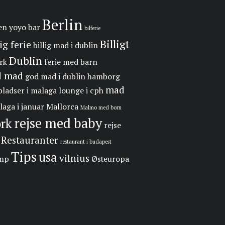
Berlin
en yoyo
bar
bilferie
Billigt
lig ferie
billig mad i dublin
Dublin
rk
ferie med barn
d mad
god mad i dublin
hamborg
mad
pladser i malaga
lounge i cph
laga i januar
Mallorca
Malmo med born
rejse med baby
rk
rejse
Restauranter
restaurant i budapest
Tips
usa
vilnius
amp
Østeuropa