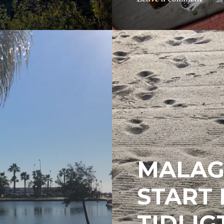
MALAGA
START
TIDLIG