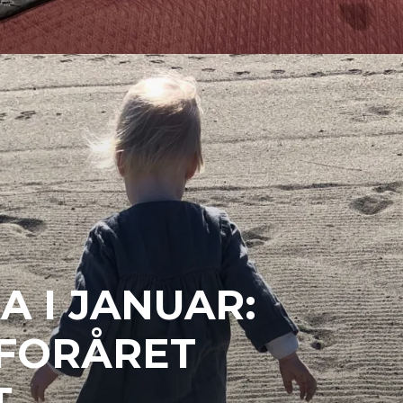
 I JANUAR:
 FORÅRET
T