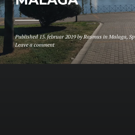
Published
15. februar 2019
by
Rasmus
in
Malaga
,
Sp
Leave a comment