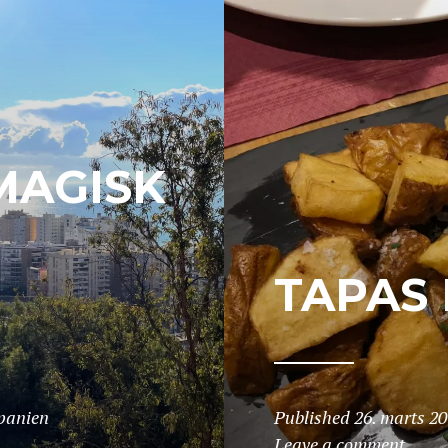
MAGISK
TAPAS 
panien
Published
26. marts 2
Leave a comment