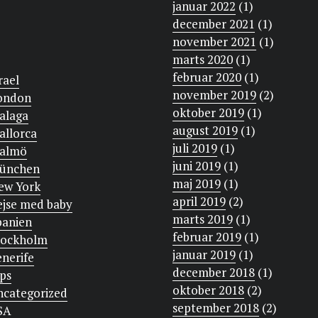
januar 2022
(1)
december 2021
(1)
november 2021
(1)
marts 2020
(1)
februar 2020
(1)
rael
november 2019
(2)
ondon
oktober 2019
(1)
alaga
august 2019
(1)
allorca
juli 2019
(1)
almö
juni 2019
(1)
ünchen
maj 2019
(1)
ew York
april 2019
(2)
ejse med baby
marts 2019
(1)
panien
februar 2019
(1)
tockholm
januar 2019
(1)
enerife
december 2018
(1)
ips
oktober 2018
(2)
ncategorized
september 2018
(2)
SA