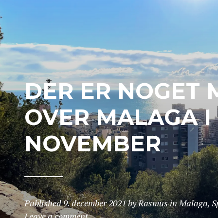
DER ER NOGET 
OVER MALAGA I
NOVEMBER
Published
9. december 2021
by
Rasmus
in
Malaga
,
S
Leave a comment