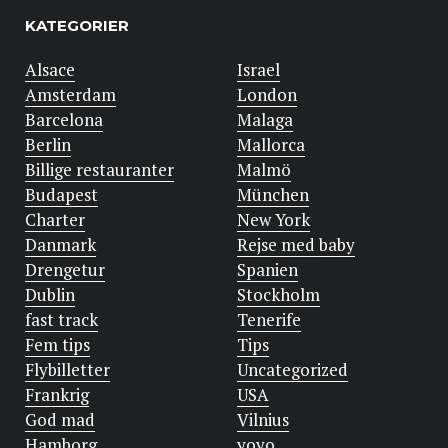
KATEGORIER
Alsace
Israel
Amsterdam
London
Barcelona
Malaga
Berlin
Mallorca
Billige restauranter
Malmö
Budapest
München
Charter
New York
Danmark
Rejse med baby
Drengetur
Spanien
Dublin
Stockholm
fast track
Tenerife
Fem tips
Tips
Flybilletter
Uncategorized
Frankrig
USA
God mad
Vilnius
Hamborg
yoyo