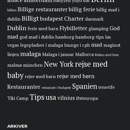
babyzen yoyo
bar
Billige restauranter
billig ferie
billig mad i
bilferie
Billigt
budapest
Charter
dublin
danmark
Dublin
Flybilletter
God
ferie med barn
glamping
mad
god mad i dublin
hamborg
hamborg-tips
las
mad
vegas
legepladser i malaga
lounge i cph
maginot
malaga
linjen
Malaga i januar
Mallorca
Malmo med born
rejse med
New York
malmø
münchen
baby
rejse med børn
rejse med barn
Spanien
Restauranter
tenerife
restaurant i budapest
Tips
usa
vilnius
Tiki Camp
Østeuropa
ARKIVER