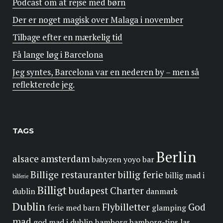
Podcast om at rejse med børn
Der er noget magisk over Malaga i november
Tilbage efter en mærkelig tid
Få lange løg i Barcelona
Jeg syntes, Barcelona var en nederen by – men så
reflekterede jeg.
TAGS
Berlin
alsace
amsterdam
babyzen yoyo
bar
Billige restauranter
billig ferie
billig mad i
bilferie
Billigt
budapest
Charter
dublin
danmark
Dublin
Flybilletter
God
ferie med barn
glamping
mad
god mad i dublin
hamborg
hamborg-tips
las