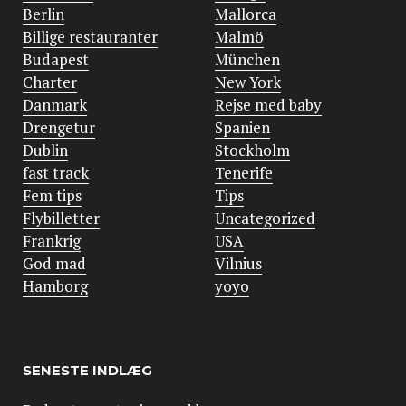
Berlin
Mallorca
Billige restauranter
Malmö
Budapest
München
Charter
New York
Danmark
Rejse med baby
Drengetur
Spanien
Dublin
Stockholm
fast track
Tenerife
Fem tips
Tips
Flybilletter
Uncategorized
Frankrig
USA
God mad
Vilnius
Hamborg
yoyo
SENESTE INDLÆG