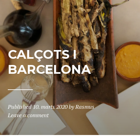
CALÇOTS I
BARCELONA
Published
10. marts 2020
by
Rasmus
Leave a comment