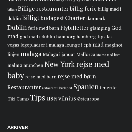
Billige restauranter
billig ferie
billig mad i
bilferie
Billigt
budapest
Charter
dublin
danmark
Dublin
Flybilletter
God
ferie med barn
glamping
mad
god mad i dublin
hamborg
hamborg-tips
las
mad
vegas
legepladser i malaga
lounge i cph
maginot
malaga
linjen
Malaga i januar
Mallorca
Malmo med born
rejse med
New York
malmø
münchen
baby
rejse med børn
rejse med barn
Spanien
Restauranter
tenerife
restaurant i budapest
Tips
usa
vilnius
Tiki Camp
Østeuropa
ARKIVER