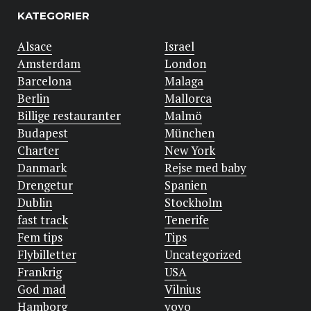
KATEGORIER
Alsace
Israel
Amsterdam
London
Barcelona
Malaga
Berlin
Mallorca
Billige restauranter
Malmö
Budapest
München
Charter
New York
Danmark
Rejse med baby
Drengetur
Spanien
Dublin
Stockholm
fast track
Tenerife
Fem tips
Tips
Flybilletter
Uncategorized
Frankrig
USA
God mad
Vilnius
Hamborg
yoyo