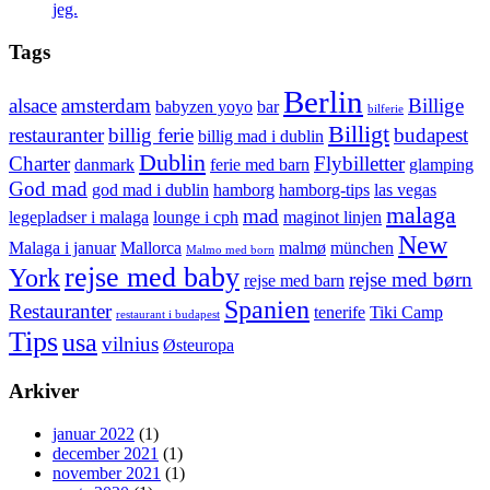
jeg.
Tags
Berlin
alsace
amsterdam
Billige
babyzen yoyo
bar
bilferie
Billigt
restauranter
billig ferie
budapest
billig mad i dublin
Dublin
Charter
Flybilletter
danmark
ferie med barn
glamping
God mad
god mad i dublin
hamborg
hamborg-tips
las vegas
malaga
mad
legepladser i malaga
lounge i cph
maginot linjen
New
Malaga i januar
Mallorca
malmø
münchen
Malmo med born
rejse med baby
York
rejse med børn
rejse med barn
Spanien
Restauranter
tenerife
Tiki Camp
restaurant i budapest
Tips
usa
vilnius
Østeuropa
Arkiver
januar 2022
(1)
december 2021
(1)
november 2021
(1)