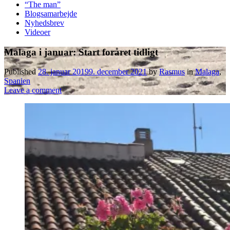
“The man”
Blogsamarbejde
Nyhedsbrev
Videoer
Malaga i januar: Start foråret tidligt
Published
28. januar 2019
9. december 2021
by
Rasmus
in
Malaga
,
Spanien
Leave a comment