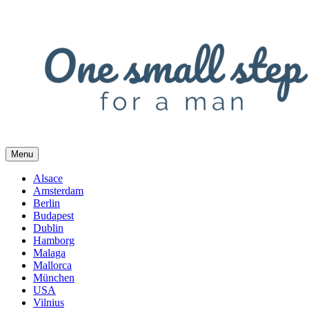
Skip
to
content
Menu
Alsace
Amsterdam
Berlin
Budapest
Dublin
Hamborg
Malaga
Mallorca
München
USA
Vilnius