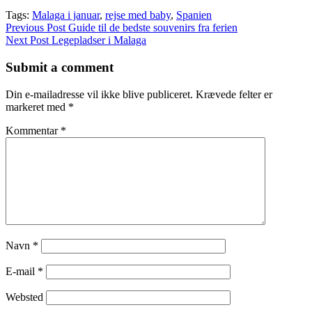
Tags:
Malaga i januar
,
rejse med baby
,
Spanien
Post
Previous Post
Guide til de bedste souvenirs fra ferien
Next Post
Legepladser i Malaga
navigation
Submit a comment
Din e-mailadresse vil ikke blive publiceret.
Krævede felter er
markeret med
*
Kommentar
*
Navn
*
E-mail
*
Websted