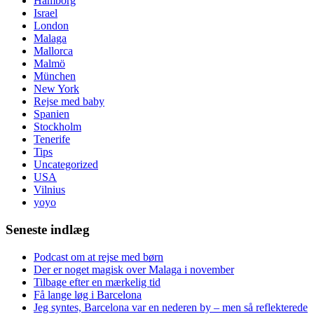
Hamborg
Israel
London
Malaga
Mallorca
Malmö
München
New York
Rejse med baby
Spanien
Stockholm
Tenerife
Tips
Uncategorized
USA
Vilnius
yoyo
Seneste indlæg
Podcast om at rejse med børn
Der er noget magisk over Malaga i november
Tilbage efter en mærkelig tid
Få lange løg i Barcelona
Jeg syntes, Barcelona var en nederen by – men så reflekterede