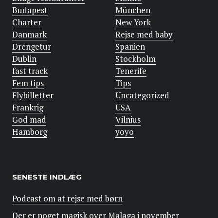
Budapest
München
Charter
New York
Danmark
Rejse med baby
Drengetur
Spanien
Dublin
Stockholm
fast track
Tenerife
Fem tips
Tips
Flybilletter
Uncategorized
Frankrig
USA
God mad
Vilnius
Hamborg
yoyo
SENESTE INDLÆG
Podcast om at rejse med børn
Der er noget magisk over Malaga i november