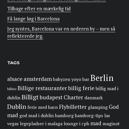
Tilbage efter en mærkelig tid
Få lange løg i Barcelona
Jeg syntes, Barcelona var en nederen by – men så
reflekterede jeg.
TAGS
Berlin
alsace
amsterdam
babyzen yoyo
bar
Billige restauranter
billig ferie
billig mad i
bilferie
Billigt
budapest
Charter
dublin
danmark
Dublin
Flybilletter
God
ferie med barn
glamping
mad
god mad i dublin
hamborg
hamborg-tips
las
mad
vegas
legepladser i malaga
lounge i cph
maginot