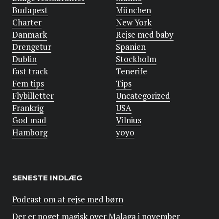
Budapest
München
Charter
New York
Danmark
Rejse med baby
Drengetur
Spanien
Dublin
Stockholm
fast track
Tenerife
Fem tips
Tips
Flybilletter
Uncategorized
Frankrig
USA
God mad
Vilnius
Hamborg
yoyo
SENESTE INDLÆG
Podcast om at rejse med børn
Der er noget magisk over Malaga i november