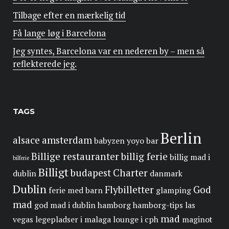
Tilbage efter en mærkelig tid
Få lange løg i Barcelona
Jeg syntes, Barcelona var en nederen by – men så
reflekterede jeg.
TAGS
Berlin
alsace
amsterdam
babyzen yoyo
bar
Billige restauranter
billig ferie
billig mad i
bilferie
Billigt
budapest
Charter
dublin
danmark
Dublin
Flybilletter
God
ferie med barn
glamping
mad
god mad i dublin
hamborg
hamborg-tips
las
mad
vegas
legepladser i malaga
lounge i cph
maginot