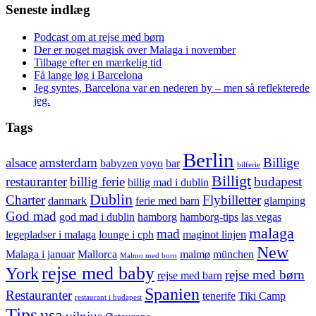
Seneste indlæg
Podcast om at rejse med børn
Der er noget magisk over Malaga i november
Tilbage efter en mærkelig tid
Få lange løg i Barcelona
Jeg syntes, Barcelona var en nederen by – men så reflekterede
jeg.
Tags
Berlin
alsace
amsterdam
Billige
babyzen yoyo
bar
bilferie
Billigt
restauranter
billig ferie
budapest
billig mad i dublin
Dublin
Charter
Flybilletter
danmark
ferie med barn
glamping
God mad
god mad i dublin
hamborg
hamborg-tips
las vegas
malaga
mad
legepladser i malaga
lounge i cph
maginot linjen
New
Malaga i januar
Mallorca
malmø
münchen
Malmo med born
rejse med baby
York
rejse med børn
rejse med barn
Spanien
Restauranter
tenerife
Tiki Camp
restaurant i budapest
Tips
usa