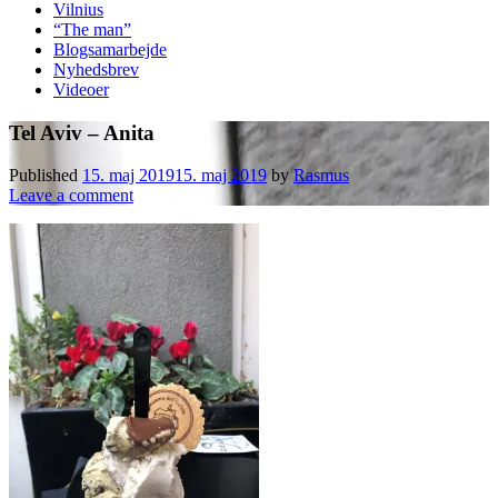
Vilnius
“The man”
Blogsamarbejde
Nyhedsbrev
Videoer
Tel Aviv – Anita
Published
15. maj 2019
15. maj 2019
by
Rasmus
Leave a comment