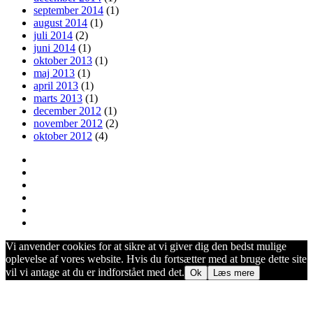
september 2014
(1)
august 2014
(1)
juli 2014
(2)
juni 2014
(1)
oktober 2013
(1)
maj 2013
(1)
april 2013
(1)
marts 2013
(1)
december 2012
(1)
november 2012
(2)
oktober 2012
(4)
Vi anvender cookies for at sikre at vi giver dig den bedst mulige
oplevelse af vores website. Hvis du fortsætter med at bruge dette site
vil vi antage at du er indforstået med det.
Ok
Læs mere