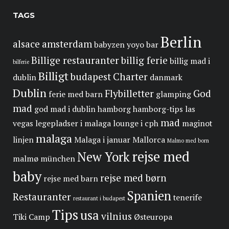
TAGS
Berlin
alsace
amsterdam
babyzen yoyo
bar
Billige restauranter
billig ferie
billig mad i
bilferie
Billigt
budapest
Charter
dublin
danmark
Dublin
Flybilletter
God
ferie med barn
glamping
mad
god mad i dublin
hamborg
hamborg-tips
las
mad
vegas
legepladser i malaga
lounge i cph
maginot
malaga
linjen
Malaga i januar
Mallorca
Malmo med born
rejse med
New York
malmø
münchen
baby
rejse med børn
rejse med barn
Spanien
Restauranter
tenerife
restaurant i budapest
Tips
usa
vilnius
Tiki Camp
Østeuropa