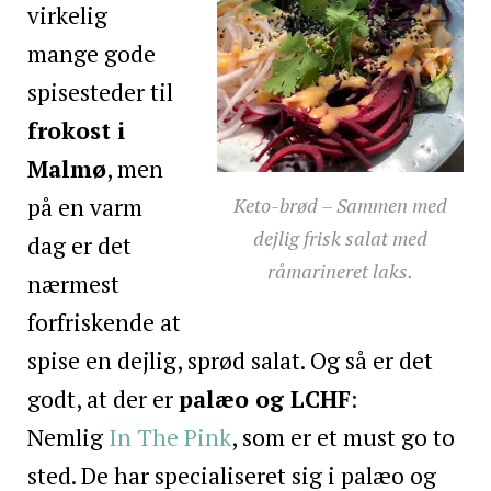
virkelig
mange gode
spisesteder til
frokost i
Malmø
, men
Keto-brød – Sammen med
på en varm
dejlig frisk salat med
dag er det
råmarineret laks.
nærmest
forfriskende at
spise en dejlig, sprød salat. Og så er det
godt, at der er
palæo og LCHF
:
Nemlig
In The Pink
, som er et must go to
sted. De har specialiseret sig i palæo og