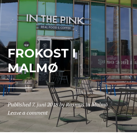
FROKOST I
MALMØ
Published
7. juni 2018
by
Rasmus
in
Malmö
Leave a comment