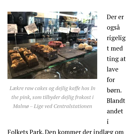
Der er
også
rigelig
t med
ting at
lave
for
Lækre raw cakes og dejlig kaffe hos In
børn.
the pink, som tilbyder dejlig frokost i
Blandt
Malmø – Lige ved Centralstationen
andet
i
Folkets Park. Den kommer der indlæg om