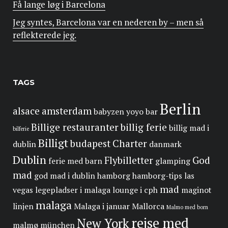
Få lange løg i Barcelona
Jeg syntes, Barcelona var en nederen by – men så
reflekterede jeg.
TAGS
Berlin
alsace
amsterdam
babyzen yoyo
bar
Billige restauranter
billig ferie
billig mad i
bilferie
Billigt
budapest
Charter
dublin
danmark
Dublin
Flybilletter
God
ferie med barn
glamping
mad
god mad i dublin
hamborg
hamborg-tips
las
mad
vegas
legepladser i malaga
lounge i cph
maginot
malaga
linjen
Malaga i januar
Mallorca
Malmo med born
rejse med
New York
malmø
münchen