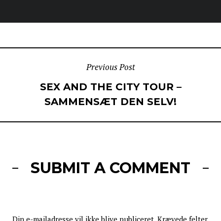
POST
Previous Post
SEX AND THE CITY TOUR –
NAVIGATION
SAMMENSÆT DEN SELV!
SUBMIT A COMMENT
Din e-mailadresse vil ikke blive publiceret.
Krævede felter