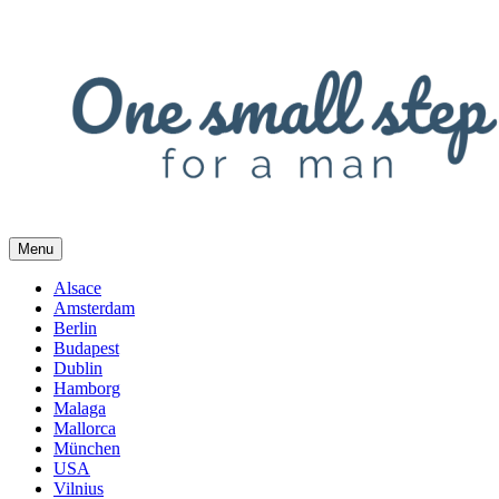
Skip
to
content
Menu
Alsace
Amsterdam
Berlin
Budapest
Dublin
Hamborg
Malaga
Mallorca
München
USA
Vilnius