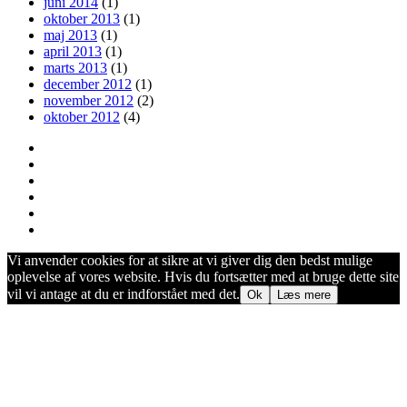
juni 2014
(1)
oktober 2013
(1)
maj 2013
(1)
april 2013
(1)
marts 2013
(1)
december 2012
(1)
november 2012
(2)
oktober 2012
(4)
Vi anvender cookies for at sikre at vi giver dig den bedst mulige
oplevelse af vores website. Hvis du fortsætter med at bruge dette site
vil vi antage at du er indforstået med det.
Ok
Læs mere