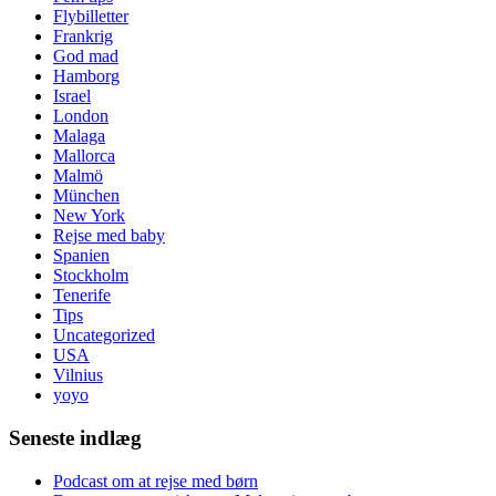
Flybilletter
Frankrig
God mad
Hamborg
Israel
London
Malaga
Mallorca
Malmö
München
New York
Rejse med baby
Spanien
Stockholm
Tenerife
Tips
Uncategorized
USA
Vilnius
yoyo
Seneste indlæg
Podcast om at rejse med børn