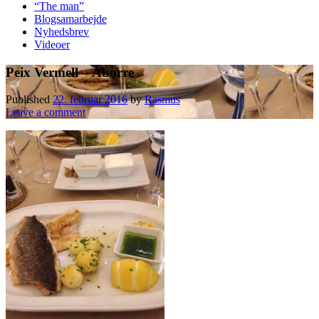
“The man”
Blogsamarbejde
Nyhedsbrev
Videoer
Peix Vermell – Aborre
Published
22. februar 2016
by
Rasmus
Leave a comment