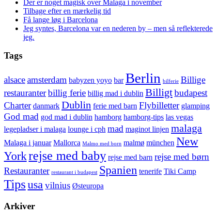
Der er noget magisk over Malaga i november
Tilbage efter en mærkelig tid
Få lange løg i Barcelona
Jeg syntes, Barcelona var en nederen by – men så reflekterede
jeg.
Tags
Berlin
alsace
amsterdam
Billige
babyzen yoyo
bar
bilferie
Billigt
restauranter
billig ferie
budapest
billig mad i dublin
Dublin
Charter
Flybilletter
danmark
ferie med barn
glamping
God mad
god mad i dublin
hamborg
hamborg-tips
las vegas
malaga
mad
legepladser i malaga
lounge i cph
maginot linjen
New
Malaga i januar
Mallorca
malmø
münchen
Malmo med born
rejse med baby
York
rejse med børn
rejse med barn
Spanien
Restauranter
tenerife
Tiki Camp
restaurant i budapest
Tips
usa
vilnius
Østeuropa
Arkiver