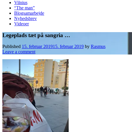
Vilnius
“The man”
Blogsamarbejde
Nyhedsbrev
Videoer
Legeplads tæt på sangria …
Published
15. februar 2019
15. februar 2019
by
Rasmus
Leave a comment