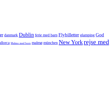
Dublin
er
Flybilletter
God
danmark
ferie med barn
glamping
rejse med
New York
llorca
malmø
münchen
Malmo med born