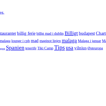
eg.
Billigt
stauranter
billig ferie
budapest
Chart
billig mad i dublin
malaga
mad
 malaga
lounge i cph
maginot linjen
Malaga i januar
Ma
Tips
Spanien
usa
vilnius
tenerife
Tiki Camp
Østeuropa
apest