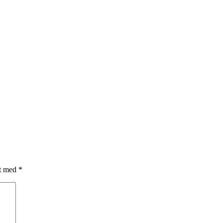
et med
*