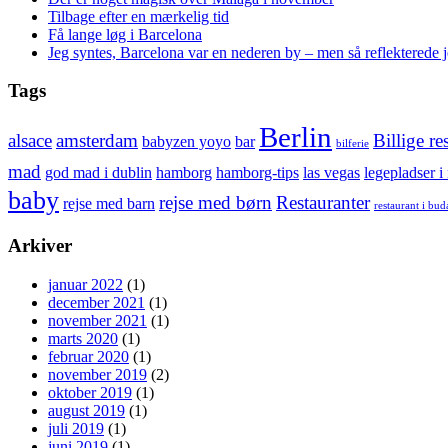
Tilbage efter en mærkelig tid
Få lange løg i Barcelona
Jeg syntes, Barcelona var en nederen by – men så reflekterede j
Tags
Berlin
alsace
amsterdam
Billige re
babyzen yoyo
bar
bilferie
mad
god mad i dublin
hamborg
hamborg-tips
las vegas
legepladser i
baby
rejse med børn
Restauranter
rejse med barn
restaurant i bud
Arkiver
januar 2022
(1)
december 2021
(1)
november 2021
(1)
marts 2020
(1)
februar 2020
(1)
november 2019
(2)
oktober 2019
(1)
august 2019
(1)
juli 2019
(1)
juni 2019
(1)