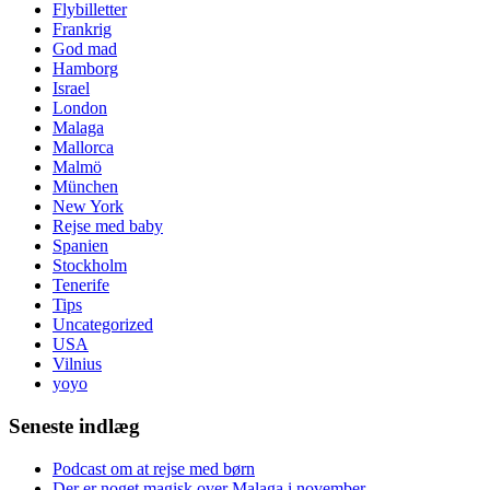
Flybilletter
Frankrig
God mad
Hamborg
Israel
London
Malaga
Mallorca
Malmö
München
New York
Rejse med baby
Spanien
Stockholm
Tenerife
Tips
Uncategorized
USA
Vilnius
yoyo
Seneste indlæg
Podcast om at rejse med børn
Der er noget magisk over Malaga i november