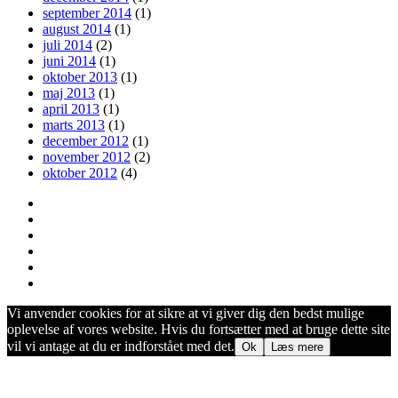
september 2014
(1)
august 2014
(1)
juli 2014
(2)
juni 2014
(1)
oktober 2013
(1)
maj 2013
(1)
april 2013
(1)
marts 2013
(1)
december 2012
(1)
november 2012
(2)
oktober 2012
(4)
Vi anvender cookies for at sikre at vi giver dig den bedst mulige
oplevelse af vores website. Hvis du fortsætter med at bruge dette site
vil vi antage at du er indforstået med det.
Ok
Læs mere