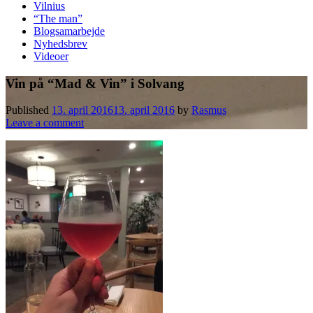
Vilnius
“The man”
Blogsamarbejde
Nyhedsbrev
Videoer
Vin på “Mad & Vin” i Solvang
Published
13. april 2016
13. april 2016
by
Rasmus
Leave a comment