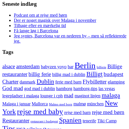
Seneste indlæg
Podcast om at rejse med børn
Der er noget magisk over Malaga i november
Tilbage efter en mærkelig tid
Få lange løg i Barcelona
Jeg syntes, Barcelona var en nederen by – men så reflekterede
jeg.
Tags
Berlin
alsace
amsterdam
Billige
babyzen yoyo
bar
bilferie
Billigt
restauranter
billig ferie
budapest
billig mad i dublin
Dublin
Charter
Flybilletter
danmark
ferie med barn
glamping
God mad
god mad i dublin
hamborg
hamborg-tips
las vegas
malaga
mad
legepladser i malaga
lounge i cph
maginot linjen
New
Malaga i januar
Mallorca
malmø
münchen
Malmo med born
rejse med baby
York
rejse med børn
rejse med barn
Spanien
Restauranter
tenerife
Tiki Camp
restaurant i budapest
Tips
usa