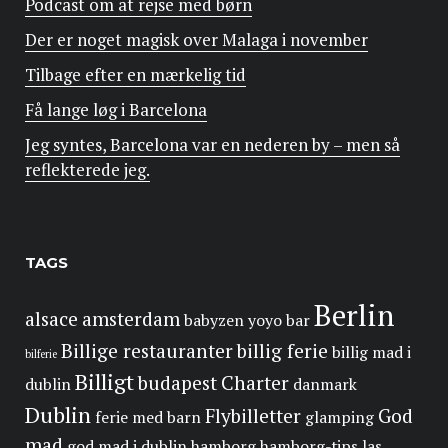
Podcast om at rejse med børn
Der er noget magisk over Malaga i november
Tilbage efter en mærkelig tid
Få lange løg i Barcelona
Jeg syntes, Barcelona var en nederen by – men så
reflekterede jeg.
TAGS
Berlin
alsace
amsterdam
babyzen yoyo
bar
Billige restauranter
billig ferie
billig mad i
bilferie
Billigt
budapest
Charter
dublin
danmark
Dublin
Flybilletter
God
ferie med barn
glamping
mad
god mad i dublin
hamborg
hamborg-tips
las