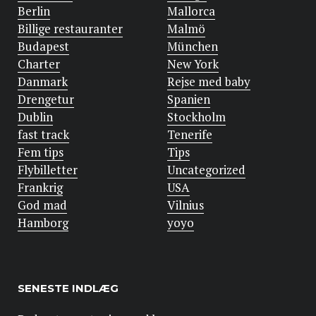
Berlin
Mallorca
Billige restauranter
Malmö
Budapest
München
Charter
New York
Danmark
Rejse med baby
Drengetur
Spanien
Dublin
Stockholm
fast track
Tenerife
Fem tips
Tips
Flybilletter
Uncategorized
Frankrig
USA
God mad
Vilnius
Hamborg
yoyo
SENESTE INDLÆG