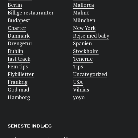
Berlin
Mallorca
Billige restauranter
Malmö
Budapest
München
Charter
New York
Danmark
Rejse med baby
Drengetur
Spanien
Dublin
Stockholm
fast track
Tenerife
Fem tips
Tips
Flybilletter
Uncategorized
Frankrig
USA
God mad
Vilnius
Hamborg
yoyo
SENESTE INDLÆG