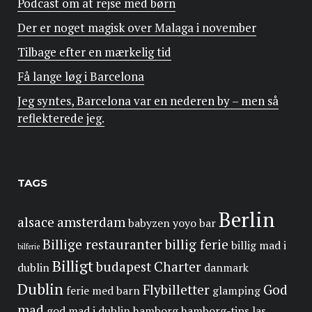
Podcast om at rejse med børn
Der er noget magisk over Malaga i november
Tilbage efter en mærkelig tid
Få lange løg i Barcelona
Jeg syntes, Barcelona var en nederen by – men så
reflekterede jeg.
TAGS
Berlin
alsace
amsterdam
babyzen yoyo
bar
Billige restauranter
billig ferie
billig mad i
bilferie
Billigt
budapest
Charter
dublin
danmark
Dublin
Flybilletter
God
ferie med barn
glamping
mad
god mad i dublin
hamborg
hamborg-tips
las