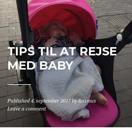
TIPS TIL AT REJSE
MED BABY
Published
4. september 2017
by
Rasmus
Leave a comment