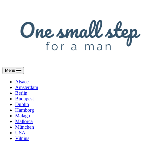
Skip
to
content
Menu
Alsace
Amsterdam
Berlin
Budapest
Dublin
Hamborg
Malaga
Mallorca
München
USA
Vilnius