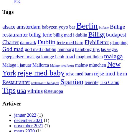
jeg.
Tags
Berlin
alsace
amsterdam
Billige
babyzen yoyo
bar
bilferie
Billigt
restauranter
billig ferie
budapest
billig mad i dublin
Dublin
Charter
Flybilletter
danmark
ferie med barn
glamping
God mad
god mad i dublin
hamborg
hamborg-tips
las vegas
malaga
mad
legepladser i malaga
lounge i cph
maginot linjen
New
Malaga i januar
Mallorca
malmø
münchen
Malmo med born
rejse med baby
York
rejse med børn
rejse med barn
Spanien
Restauranter
tenerife
Tiki Camp
restaurant i budapest
Tips
usa
vilnius
Østeuropa
Arkiver
januar 2022
(1)
december 2021
(1)
november 2021
(1)
marts 2020
(1)