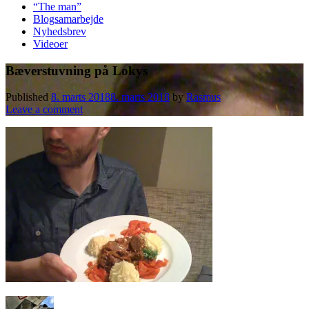
“The man”
Blogsamarbejde
Nyhedsbrev
Videoer
Bæverstuvning på Lokys
Published
8. marts 2018
8. marts 2018
by
Rasmus
Leave a comment