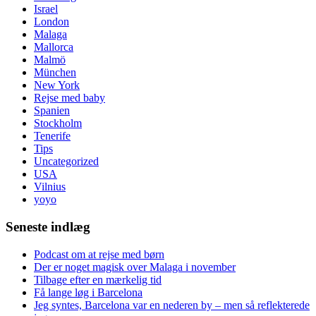
Israel
London
Malaga
Mallorca
Malmö
München
New York
Rejse med baby
Spanien
Stockholm
Tenerife
Tips
Uncategorized
USA
Vilnius
yoyo
Seneste indlæg
Podcast om at rejse med børn
Der er noget magisk over Malaga i november
Tilbage efter en mærkelig tid
Få lange løg i Barcelona
Jeg syntes, Barcelona var en nederen by – men så reflekterede