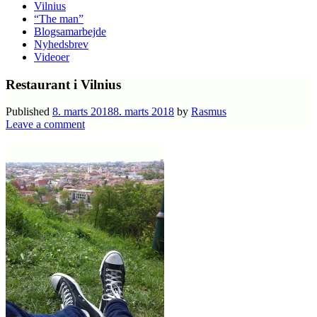
Vilnius
“The man”
Blogsamarbejde
Nyhedsbrev
Videoer
Restaurant i Vilnius
Published
8. marts 2018
8. marts 2018
by
Rasmus
Leave a comment