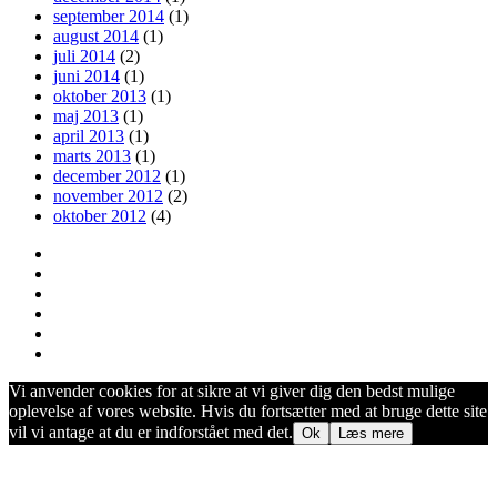
september 2014
(1)
august 2014
(1)
juli 2014
(2)
juni 2014
(1)
oktober 2013
(1)
maj 2013
(1)
april 2013
(1)
marts 2013
(1)
december 2012
(1)
november 2012
(2)
oktober 2012
(4)
Vi anvender cookies for at sikre at vi giver dig den bedst mulige
oplevelse af vores website. Hvis du fortsætter med at bruge dette site
vil vi antage at du er indforstået med det.
Ok
Læs mere