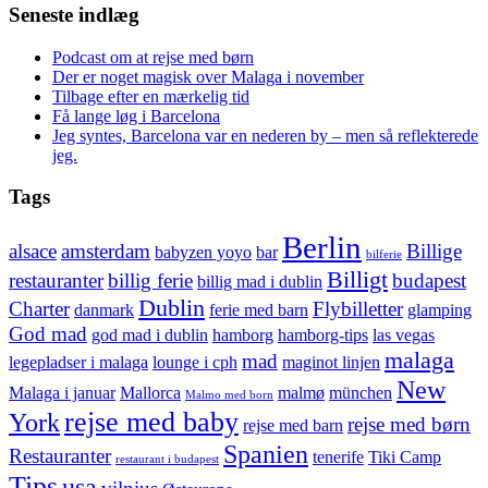
Seneste indlæg
Podcast om at rejse med børn
Der er noget magisk over Malaga i november
Tilbage efter en mærkelig tid
Få lange løg i Barcelona
Jeg syntes, Barcelona var en nederen by – men så reflekterede
jeg.
Tags
Berlin
alsace
amsterdam
Billige
babyzen yoyo
bar
bilferie
Billigt
restauranter
billig ferie
budapest
billig mad i dublin
Dublin
Charter
Flybilletter
danmark
ferie med barn
glamping
God mad
god mad i dublin
hamborg
hamborg-tips
las vegas
malaga
mad
legepladser i malaga
lounge i cph
maginot linjen
New
Malaga i januar
Mallorca
malmø
münchen
Malmo med born
rejse med baby
York
rejse med børn
rejse med barn
Spanien
Restauranter
tenerife
Tiki Camp
restaurant i budapest
Tips
usa