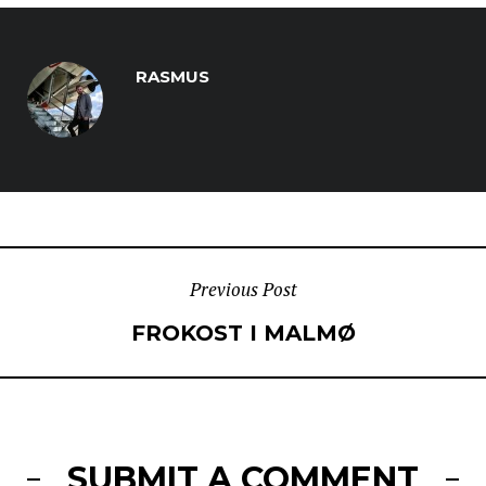
RASMUS
POST
Previous Post
FROKOST I MALMØ
NAVIGATION
SUBMIT A COMMENT