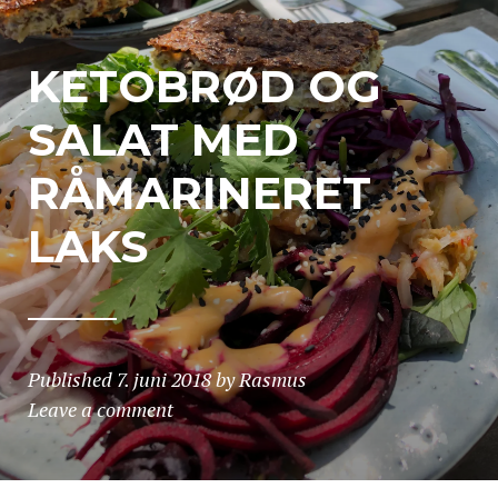
KETOBRØD OG
SALAT MED
RÅMARINERET
LAKS
Published
7. juni 2018
by
Rasmus
Leave a comment