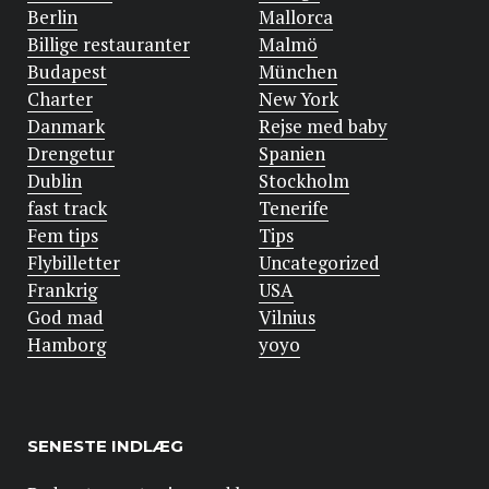
Berlin
Mallorca
Billige restauranter
Malmö
Budapest
München
Charter
New York
Danmark
Rejse med baby
Drengetur
Spanien
Dublin
Stockholm
fast track
Tenerife
Fem tips
Tips
Flybilletter
Uncategorized
Frankrig
USA
God mad
Vilnius
Hamborg
yoyo
SENESTE INDLÆG