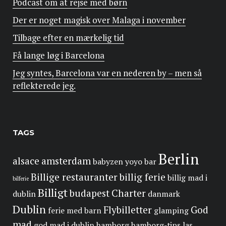
Podcast om at rejse med børn
Der er noget magisk over Malaga i november
Tilbage efter en mærkelig tid
Få lange løg i Barcelona
Jeg syntes, Barcelona var en nederen by – men så
reflekterede jeg.
TAGS
Berlin
alsace
amsterdam
babyzen yoyo
bar
Billige restauranter
billig ferie
billig mad i
bilferie
Billigt
budapest
Charter
dublin
danmark
Dublin
Flybilletter
God
ferie med barn
glamping
mad
god mad i dublin
hamborg
hamborg-tips
las