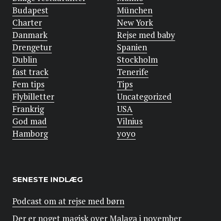
Budapest
München
Charter
New York
Danmark
Rejse med baby
Drengetur
Spanien
Dublin
Stockholm
fast track
Tenerife
Fem tips
Tips
Flybilletter
Uncategorized
Frankrig
USA
God mad
Vilnius
Hamborg
yoyo
SENESTE INDLÆG
Podcast om at rejse med børn
Der er noget magisk over Malaga i november