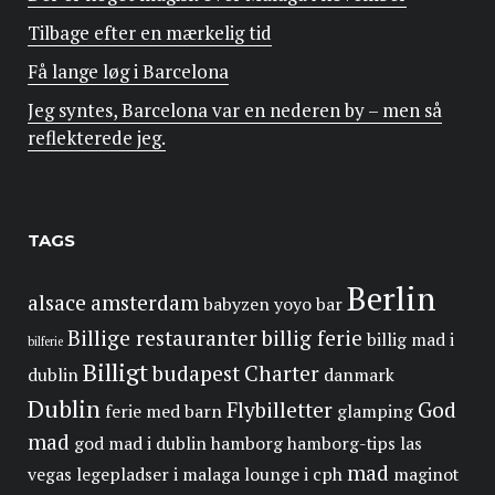
Tilbage efter en mærkelig tid
Få lange løg i Barcelona
Jeg syntes, Barcelona var en nederen by – men så
reflekterede jeg.
TAGS
Berlin
alsace
amsterdam
babyzen yoyo
bar
Billige restauranter
billig ferie
billig mad i
bilferie
Billigt
budapest
Charter
dublin
danmark
Dublin
Flybilletter
God
ferie med barn
glamping
mad
god mad i dublin
hamborg
hamborg-tips
las
mad
vegas
legepladser i malaga
lounge i cph
maginot