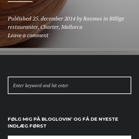
Published
25. december 2014
by
Rasmus
in
Billige
restauranter
,
Charter
,
Mallorca
Leave a comment
SEARCH
FOR:
FØLG MIG PÅ BLOGLOVIN’ OG FÅ DE NYESTE
INDLÆG FØRST