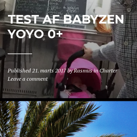
TEST AF BABYZEN
YOYO 0+
Published
21. marts 2017
by
Rasmus
in
Charter
Leave a comment