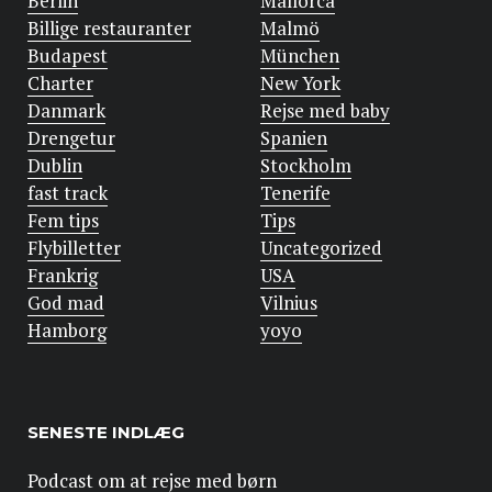
Berlin
Mallorca
Billige restauranter
Malmö
Budapest
München
Charter
New York
Danmark
Rejse med baby
Drengetur
Spanien
Dublin
Stockholm
fast track
Tenerife
Fem tips
Tips
Flybilletter
Uncategorized
Frankrig
USA
God mad
Vilnius
Hamborg
yoyo
SENESTE INDLÆG
Podcast om at rejse med børn