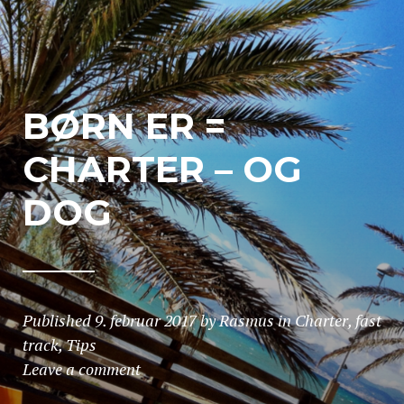
BØRN ER =
CHARTER – OG
DOG
Published
9. februar 2017
by
Rasmus
in
Charter
,
fast
track
,
Tips
Leave a comment