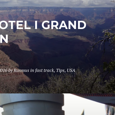
OTEL I GRAND
N
2016
by
Rasmus
in
fast track
,
Tips
,
USA