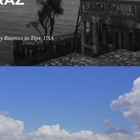
y
Rasmus
in
Tips
,
USA