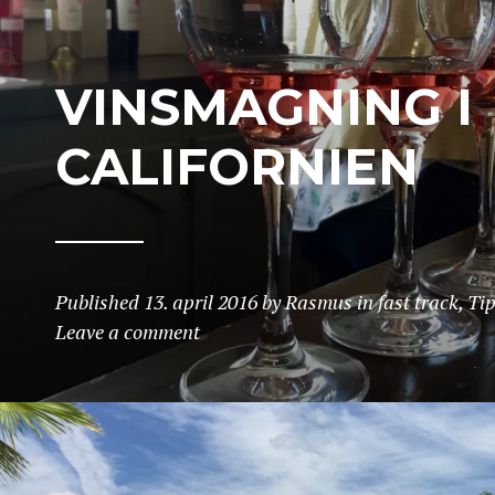
VINSMAGNING I
CALIFORNIEN
Published
13. april 2016
by
Rasmus
in
fast track
,
Ti
Leave a comment