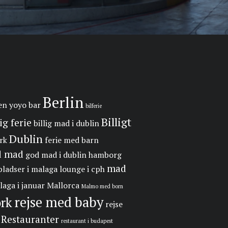
Berlin
en yoyo
bar
bilferie
Billigt
lig ferie
billig mad i dublin
Dublin
rk
ferie med barn
d mad
god mad i dublin
hamborg
mad
pladser i malaga
lounge i cph
laga i januar
Mallorca
Malmo med born
rejse med baby
rk
rejse
Restauranter
restaurant i budapest