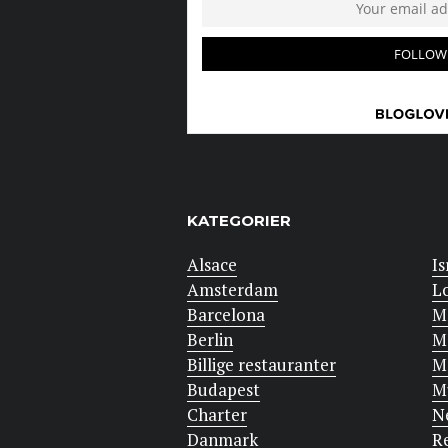
KATEGORIER
Alsace
Is
Amsterdam
L
Barcelona
M
Berlin
M
Billige restauranter
M
Budapest
M
Charter
N
Danmark
R