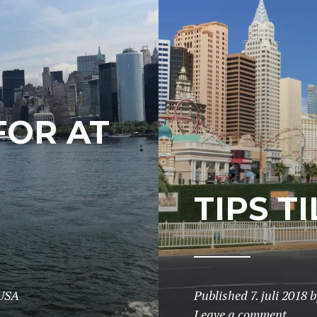
FOR AT
TIPS T
USA
Published
7. juli 2018
b
Leave a comment