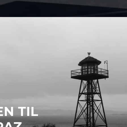
N TIL
RAZ