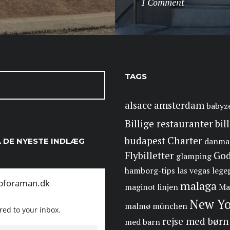
1 Comment
TAGS
alsace
amsterdam
babyz
Billige restauranter
bil
budapest
Charter
Å DE NYESTE INDLÆG
danma
Flybilletter
Go
glamping
hamborg-tips
las vegas
lege
malaga
maginot linjen
Ma
New Yo
malmø
münchen
rejse med børn
med barn