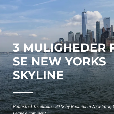
3 MULIGHEDER 
SE NEW YORKS
SKYLINE
Published
13. oktober 2018
by
Rasmus
in
New York
,
Leave a comment