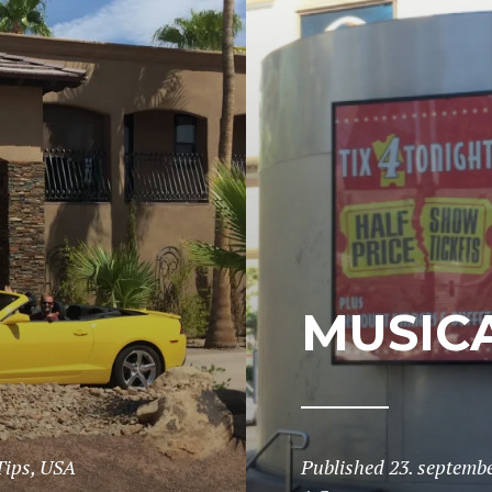
MUSICA
Tips
,
USA
Published
23. septemb