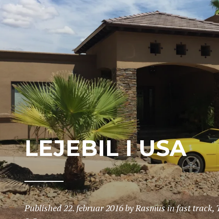
LEJEBIL I USA
Published
22. februar 2016
by
Rasmus
in
fast track
,