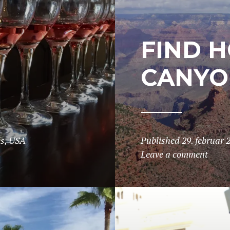
FIND H
CANYO
ps
,
USA
Published
29. februar 
Leave a comment