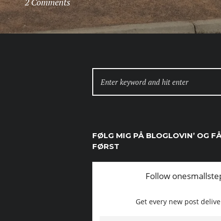
2 Comments
SEARCH
FOR:
FØLG MIG PÅ BLOGLOVIN’ OG F
FØRST