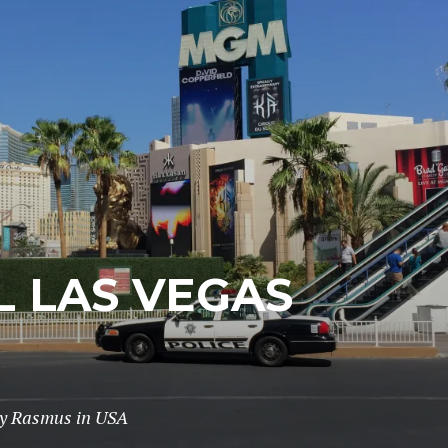
IL LAS VEGAS
y
Rasmus
in
USA