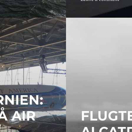
RNIEN:
Å AIR
FLUGTE
ALCAT