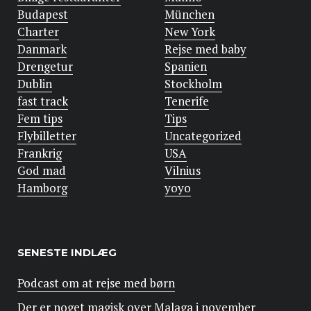
Budapest
München
Charter
New York
Danmark
Rejse med baby
Drengetur
Spanien
Dublin
Stockholm
fast track
Tenerife
Fem tips
Tips
Flybilletter
Uncategorized
Frankrig
USA
God mad
Vilnius
Hamborg
yoyo
SENESTE INDLÆG
Podcast om at rejse med børn
Der er noget magisk over Malaga i november