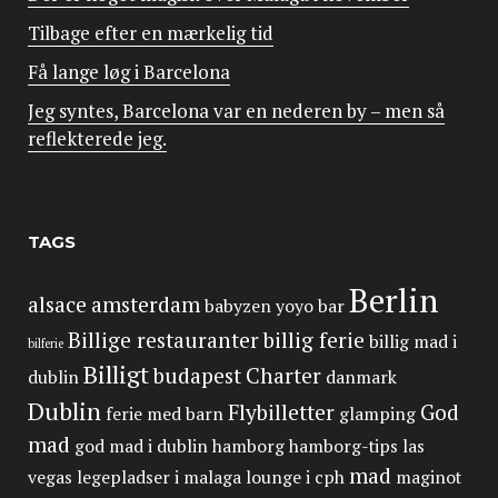
Tilbage efter en mærkelig tid
Få lange løg i Barcelona
Jeg syntes, Barcelona var en nederen by – men så
reflekterede jeg.
TAGS
Berlin
alsace
amsterdam
babyzen yoyo
bar
Billige restauranter
billig ferie
billig mad i
bilferie
Billigt
budapest
Charter
dublin
danmark
Dublin
Flybilletter
God
ferie med barn
glamping
mad
god mad i dublin
hamborg
hamborg-tips
las
mad
vegas
legepladser i malaga
lounge i cph
maginot