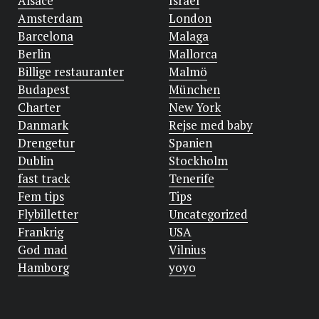
Alsace
Israel
Amsterdam
London
Barcelona
Malaga
Berlin
Mallorca
Billige restauranter
Malmö
Budapest
München
Charter
New York
Danmark
Rejse med baby
Drengetur
Spanien
Dublin
Stockholm
fast track
Tenerife
Fem tips
Tips
Flybilletter
Uncategorized
Frankrig
USA
God mad
Vilnius
Hamborg
yoyo