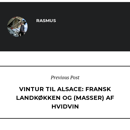
RASMUS
POST
Previous Post
VINTUR TIL ALSACE: FRANSK
NAVIGATION
LANDKØKKEN OG (MASSER) AF
HVIDVIN