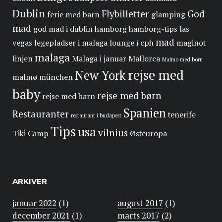
Dublin
Flybilletter
God
ferie med barn
glamping
mad
god mad i dublin
hamborg
hamborg-tips
las
mad
vegas
legepladser i malaga
lounge i cph
maginot
malaga
linjen
Malaga i januar
Mallorca
Malmo med born
rejse med
New York
malmø
münchen
baby
rejse med børn
rejse med barn
Spanien
Restauranter
tenerife
restaurant i budapest
Tips
usa
vilnius
Tiki Camp
Østeuropa
ARKIVER
januar 2022
(1)
august 2017
(1)
december 2021
(1)
marts 2017
(2)