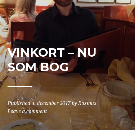
VINKORT – NU
SOM BOG
Published
4. december 2017
by
Rasmus
Leave a comment