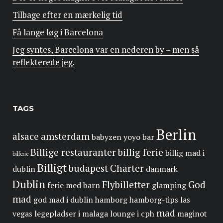
Tilbage efter en mærkelig tid
Få lange løg i Barcelona
Jeg syntes, Barcelona var en nederen by – men så
reflekterede jeg.
TAGS
Berlin
alsace
amsterdam
babyzen yoyo
bar
Billige restauranter
billig ferie
billig mad i
bilferie
Billigt
budapest
Charter
dublin
danmark
Dublin
Flybilletter
God
ferie med barn
glamping
mad
god mad i dublin
hamborg
hamborg-tips
las
mad
vegas
legepladser i malaga
lounge i cph
maginot