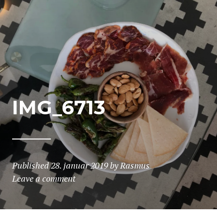
IMG_6713
Published
28. januar 2019
by
Rasmus
Leave a comment