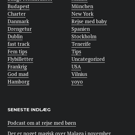
Budapest
München
Charter
New York
Danmark
Rejse med baby
Drengetur
Spanien
Dublin
Stockholm
fast track
Tenerife
Fem tips
Tips
Flybilletter
Uncategorized
Frankrig
USA
God mad
Vilnius
Hamborg
yoyo
SENESTE INDLÆG
Podcast om at rejse med børn
Der er noget magisk over Malaga i november