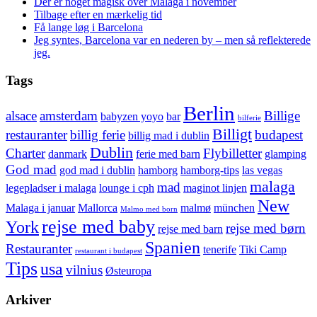
Der er noget magisk over Malaga i november
Tilbage efter en mærkelig tid
Få lange løg i Barcelona
Jeg syntes, Barcelona var en nederen by – men så reflekterede
jeg.
Tags
Berlin
alsace
amsterdam
Billige
babyzen yoyo
bar
bilferie
Billigt
restauranter
billig ferie
budapest
billig mad i dublin
Dublin
Charter
Flybilletter
danmark
ferie med barn
glamping
God mad
god mad i dublin
hamborg
hamborg-tips
las vegas
malaga
mad
legepladser i malaga
lounge i cph
maginot linjen
New
Malaga i januar
Mallorca
malmø
münchen
Malmo med born
rejse med baby
York
rejse med børn
rejse med barn
Spanien
Restauranter
tenerife
Tiki Camp
restaurant i budapest
Tips
usa
vilnius
Østeuropa
Arkiver