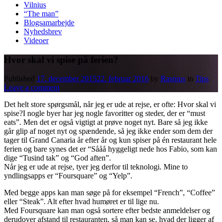
Vilnius
“The man”
Blogsamarbejde
Nyhedsbrev
Videoer
Hvor skal vi spise på ferien?
Published
17. december 2015
22. februar 2016
by
Rasmus
in
Tips
Leave a comment
Det helt store spørgsmål, når jeg er ude at rejse, er ofte: Hvor skal vi
spise?I nogle byer har jeg nogle favoritter og steder, der er “must
eats”. Men det er også vigtigt at prøve noget nyt. Bare så jeg ikke
går glip af noget nyt og spændende, så jeg ikke ender som dem der
tager til Grand Canaria år efter år og kun spiser på én restaurant hele
ferien og bare synes det er “Sååå hyggeligt nede hos Fabio, som kan
dige “Tusind tak” og “God aften”.
Når jeg er ude at rejse, tyer jeg derfor til teknologi. Mine to
yndlingsapps er “Foursquare” og “Yelp”.
Med begge apps kan man søge på for eksempel “French”, “Coffee”
eller “Steak”. Alt efter hvad humøret er til lige nu.
Med Foursquare kan man også sortere efter bedste anmeldelser og
derudover afstand til restauranten, så man kan se, hvad der ligger af